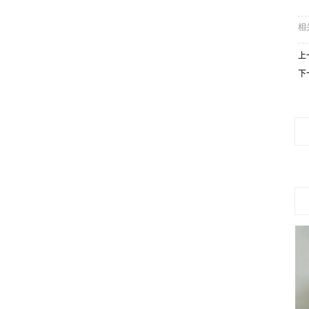
相
上
下