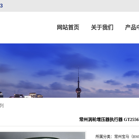
33
网站首页
关于我们
产品
公司简介
常州大众（Volk
联系我们
常州宝马（B
营业执照
常州奔驰（Merced
常州菲亚特（F
常州丰田（TOYOTA）、
列
常州欧宝（Opel）、雷诺（Rena
常州涡轮增压器执行器 GT2556V 45
常州通用（GM）、福
常州现代（Hyu
所属分类：
常州宝马（B