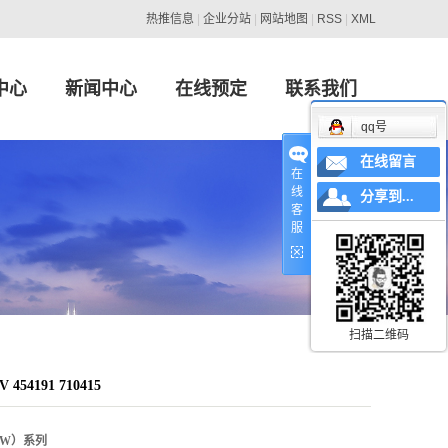
热推信息
|
企业分站
|
网站地图
|
RSS
|
XML
中心
新闻中心
在线预定
联系我们
qq号
swagen）系列
行业新闻
在线留言
在
线
MW）系列
技术知识
分享到...
客
服
es-Benz）系列
IAT）系列
日产（NISSAN）系列
扫描二维码
ult）、标志（PEUGEOT）系列
4191 710415
特（Ford）系列
ndai）系列
MW）系列