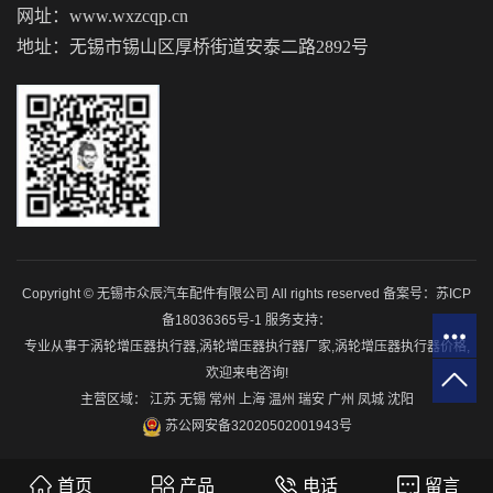
网址：www.wxzcqp.cn
地址：无锡市锡山区厚桥街道安泰二路2892号
Copyright © 无锡市众辰汽车配件有限公司 All rights reserved 备案号：
苏ICP
备18036365号-1
服务支持：
专业从事于
涡轮增压器执行器
,
涡轮增压器执行器厂家
,
涡轮增压器执行器价格
,
欢迎来电咨询!
主营区域：
江苏
无锡
常州
上海
温州
瑞安
广州
凤城
沈阳
苏公网安备32020502001943号
首页
产品
电话
留言