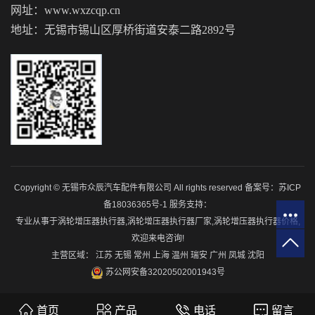
网址：www.wxzcqp.cn
地址：无锡市锡山区厚桥街道安泰二路2892号
Copyright © 无锡市众辰汽车配件有限公司 All rights reserved 备案号：
苏ICP
备18036365号-1
服务支持：
专业从事于
涡轮增压器执行器
,
涡轮增压器执行器厂家
,
涡轮增压器执行器价格
,
欢迎来电咨询!
主营区域：
江苏
无锡
常州
上海
温州
瑞安
广州
凤城
沈阳
苏公网安备32020502001943号
首页
产品
电话
留言