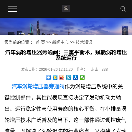
您当前的位置 ：
首 页
>>
新闻中心
>>
技术知识
汽车涡轮增压器旁通阀：三重平衡术，赋能涡轮增压
系统运行
发布日期：
2026-01-26 12:11:20
作者：
点击：
338
汽车涡轮增压器旁通阀
作为涡轮增压系统中的关
键控制部件，其性能表现直接决定了发动机动力输
出、运行稳定性与使用寿命的核心平衡。在小排量涡
轮增压技术广泛普及的当下，这一部件通过调控废气
流量，既解决了涡轮迟滞的行业痛点，又构建了发动