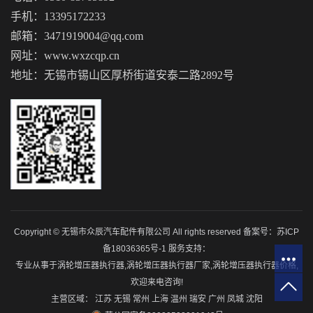
手机：13395172233
邮箱：3471919004@qq.com
网址：www.wxzcqp.cn
地址：无锡市锡山区厚桥街道安泰二路2892号
Copyright © 无锡市众辰汽车配件有限公司 All rights reserved 备案号：
苏ICP
备18036365号-1
服务支持：
专业从事于
涡轮增压器执行器
,
涡轮增压器执行器厂家
,
涡轮增压器执行器价格
,
欢迎来电咨询!
主营区域：
江苏
无锡
常州
上海
温州
瑞安
广州
凤城
沈阳