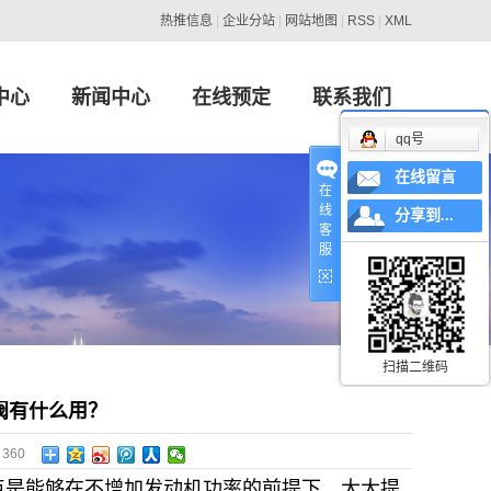
热推信息
|
企业分站
|
网站地图
|
RSS
|
XML
中心
新闻中心
在线预定
联系我们
qq号
wagen）系列
行业新闻
在线留言
在
线
W）系列
技术知识
分享到...
客
服
s-Benz）系列
AT）系列
产（NISSAN）系列
扫描二维码
lt）、标志（PEUGEOT）系列
阀有什么用？
（Ford）系列
：
360
dai）系列
点是能够在不增加发动机功率的前提下，大大提