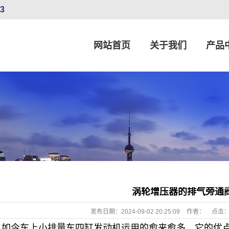
33
网站首页
关于我们
产品
公司简介
大众（Volks
联系我们
宝马（BM
营业执照
奔驰（Mercede
菲亚特（FI
丰田（TOYOTA）、日
欧宝（Opel）、雷诺（Renau
涡轮增压器的排气旁通
通用（GM）、福特
发布日期：
2024-09-02 20:25:09
作者：
点击
现代（Hyun
如今车上小排量车四缸发动机运用的愈来愈多，它的优