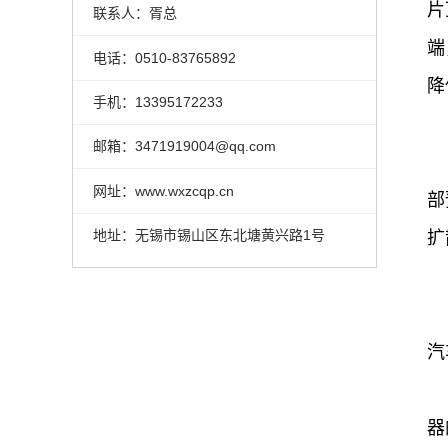
片
联系人：胥总
端
电话：0510-83765892
降
手机：13395172233
邮箱：3471919004@qq.com
网址：www.wxzcqp.cn
部
地址：无锡市锡山区东北塘黄兴路1号
扩
汽
器