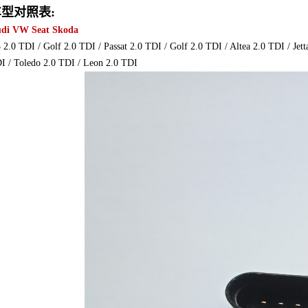
型对照表:
di VW Seat Skoda
 2.0 TDI / Golf 2.0 TDI / Passat 2.0 TDI / Golf 2.0 TDI / Altea 2.0 TDI / Jett
I / Toledo 2.0 TDI / Leon 2.0 TDI