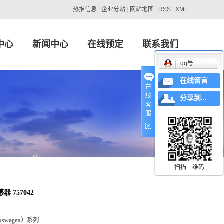
热推信息
|
企业分站
|
网站地图
|
RSS
|
XML
中心
新闻中心
在线预定
联系我们
qq号
swagen）系列
行业新闻
在线留言
在
线
MW）系列
技术知识
分享到...
客
服
es-Benz）系列
IAT）系列
日产（NISSAN）系列
扫描二维码
ult）、标志（PEUGEOT）系列
757042
特（Ford）系列
ndai）系列
swagen）系列