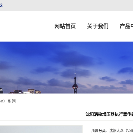
33
网站首页
关于我们
产品
公司简介
沈阳大众（Volk
联系我们
沈阳宝马（B
营业执照
沈阳奔驰（Merced
沈阳菲亚特（F
沈阳丰田（TOYOTA）、
gen）系列
沈阳欧宝（Opel）、雷诺（Rena
沈阳涡轮增压器执行器传感器 
沈阳通用（GM）、福
沈阳现代（Hyu
所属分类：
沈阳大众（Volk